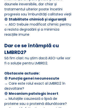
daunele ireversibile, dar chiar și 
tratamentul ulterior poate încetini 
progresia sau îmbunătăți calitatea vieții
🟣 
Stabilitate chimică și siguranță
→ ASO trebuie modificat chimic pentru 
a rezista degradării și a minimiza 
reacțiile imune
Dar ce se întâmplă cu 
LMBRD2?
Să fim clari: nu știm dacă ASO-urile vor 
fi o soluție pentru LMBRD2.
Obstacole actuale:
🔴 
Funcția genei necunoscute
→ Care este rolul exact al LMBRD2 în 
dezvoltare?
🔴 
Mecanism patologic incert
→ Mutațiile cauzează o lipsă de 
proteine sau o proteină dăunătoare?