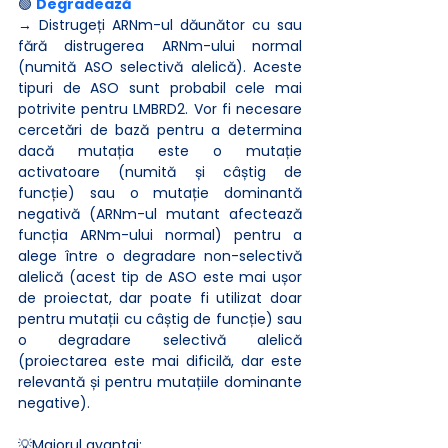
🟢 
Degradează
→ Distrugeți ARNm-ul dăunător cu sau 
fără distrugerea ARNm-ului normal 
(numită ASO selectivă alelică). Aceste 
tipuri de ASO sunt probabil cele mai 
potrivite pentru LMBRD2. Vor fi necesare 
cercetări de bază pentru a determina 
dacă mutația este o mutație 
activatoare (numită și câștig de 
funcție) sau o mutație dominantă 
negativă (ARNm-ul mutant afectează 
funcția ARNm-ului normal) pentru a 
alege între o degradare non-selectivă 
alelică (acest tip de ASO este mai ușor 
de proiectat, dar poate fi utilizat doar 
pentru mutații cu câștig de funcție) sau 
o degradare selectivă alelică 
(proiectarea este mai dificilă, dar este 
relevantă și pentru mutațiile dominante 
negative).
💡Majorul avantaj: