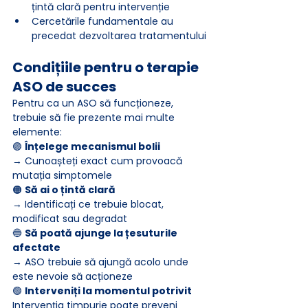
țintă clară pentru intervenție
Cercetările fundamentale au 
precedat dezvoltarea tratamentului
Condițiile pentru o terapie 
ASO de succes
Pentru ca un ASO să funcționeze, 
trebuie să fie prezente mai multe 
elemente:
🟣 
Înțelege mecanismul bolii
→ Cunoașteți exact cum provoacă 
mutația simptomele
🟠 
Să ai o țintă clară
→ Identificați ce trebuie blocat, 
modificat sau degradat
🔵 
Să poată ajunge la țesuturile 
afectate
→ ASO trebuie să ajungă acolo unde 
este nevoie să acționeze
🟢 
Interveniți la momentul potrivit
Intervenția timpurie poate preveni 