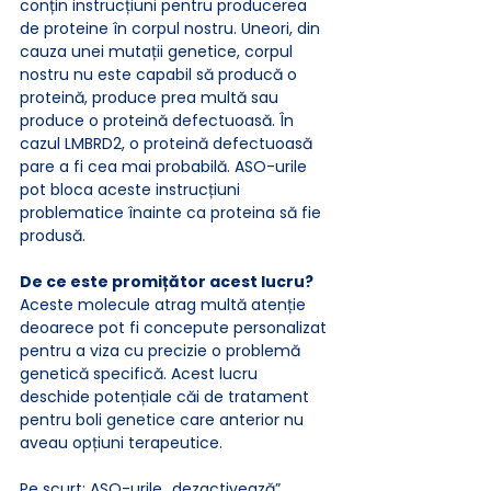
conțin instrucțiuni pentru producerea 
de proteine în corpul nostru. Uneori, din 
cauza unei mutații genetice, corpul 
nostru nu este capabil să producă o 
proteină, produce prea multă sau 
produce o proteină defectuoasă. În 
cazul LMBRD2, o proteină defectuoasă 
pare a fi cea mai probabilă. ASO-urile 
pot bloca aceste instrucțiuni 
problematice înainte ca proteina să fie 
produsă.
De ce este promițător acest lucru?
Aceste molecule atrag multă atenție 
deoarece pot fi concepute personalizat 
pentru a viza cu precizie o problemă 
genetică specifică. Acest lucru 
deschide potențiale căi de tratament 
pentru boli genetice care anterior nu 
aveau opțiuni terapeutice.
Pe scurt: ASO-urile „dezactivează” 