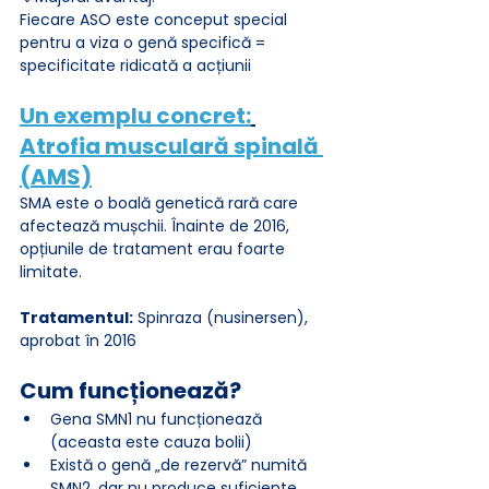
Fiecare ASO este conceput special 
pentru a viza o genă specifică = 
specificitate ridicată a acțiunii
Un exemplu concret:
Atrofia musculară spinală 
(AMS)
SMA este o boală genetică rară care 
afectează mușchii. Înainte de 2016, 
opțiunile de tratament erau foarte 
limitate.
Tratamentul:
 Spinraza (nusinersen), 
aprobat în 2016
Cum funcționează?
Gena SMN1 nu funcționează 
(aceasta este cauza bolii)
Există o genă „de rezervă” numită 
SMN2, dar nu produce suficiente 