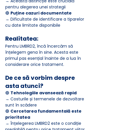
→ Această distincție este crucială 
pentru alegerea unei strategii
🔴 
Puține cazuri documentate
→ Dificultate de identificare a tiparelor 
cu date limitate disponibile
Realitatea:
Pentru LMBRD2, încă încercăm să 
înțelegem gena în sine. Acesta este 
primul pas esențial înainte de a lua în 
considerare orice tratament.
De ce să vorbim despre 
asta atunci?
🟢 
Tehnologiile avansează rapid
→ Costurile și termenele de dezvoltare 
sunt în scădere
🟢 
Cercetarea fundamentală este 
prioritatea
→ Înțelegerea LMBRD2 este o condiție 
prealabilă pentru orice tratament viitor