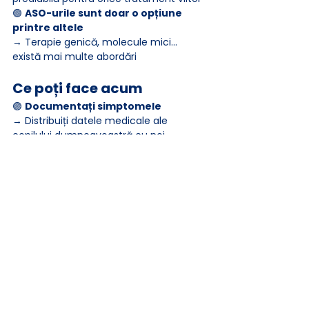
🟢 
ASO-urile sunt doar o opțiune 
printre altele
→ Terapie genică, molecule mici... 
există mai multe abordări
Ce poți face acum
🟣 
Documentați simptomele
→ Distribuiți datele medicale ale 
copilului dumneavoastră cu noi.
🟠 
Sprijiniți cercetarea 
fundamentală
→ Studiile privind funcția LMBRD2 sunt 
esențiale
🔵 
Înscrie-te în registrul nostru
→ Centralizarea informațiilor la nivel 
internațional. O misiune a Asociației 
noastre.
🟢 
Colaborează cu oamenii de știință
→ Facilitarea accesului la mostre și date