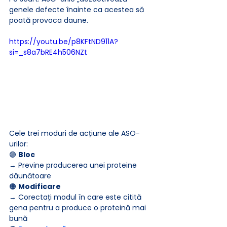
genele defecte înainte ca acestea să 
poată provoca daune.
https://youtu.be/p8KFtND911A?
si=_s8a7bRE4h506NZt
Cele trei moduri de acțiune ale ASO-
urilor:
🟣 
Bloc
→ Previne producerea unei proteine 
dăunătoare
🟠 
Modificare
→ Corectați modul în care este citită 
gena pentru a produce o proteină mai 
bună