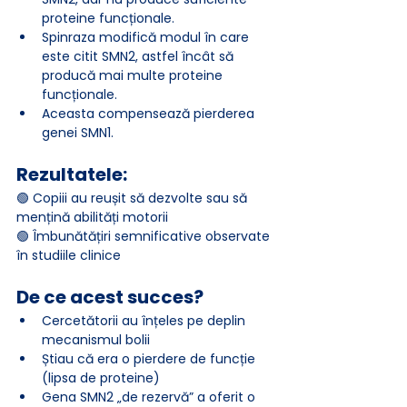
proteine funcționale.
Spinraza modifică modul în care 
este citit SMN2, astfel încât să 
producă mai multe proteine 
funcționale.
Aceasta compensează pierderea 
genei SMN1.
Rezultatele:
🟢 Copiii au reușit să dezvolte sau să 
mențină abilități motorii
🟢 Îmbunătățiri semnificative observate 
în studiile clinice
De ce acest succes?
Cercetătorii au înțeles pe deplin 
mecanismul bolii
Știau că era o pierdere de funcție 
(lipsa de proteine)
Gena SMN2 „de rezervă” a oferit o 