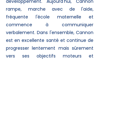
développement. Aujourd'hui, Cannon
rampe, marche avec de l'aide,
fréquente l'école maternelle et
commence à communiquer
verbalement. Dans l'ensemble, Cannon
est en excellente santé et continue de
progresser lentement mais sûrement
vers ses objectifs moteurs et
langagiers. Il adore jouer avec les autres
enfants, se balancer, faire du tricycle,
lire des livres, danser et passer du
temps en famille. Cannon est la
personne la plus courageuse que nous
connaissions et une véritable
bénédiction pour notre famille. Nous
sommes reconnaissants envers la
communauté LMBRD2 et nous nous
engageons à soutenir la recherche sur