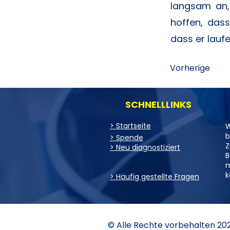
langsam an, 
hoffen, dass
dass er laufe
Vorherige
SCHNELLLINKS
> Startseite
W
b
> Spende
Z
> Neu diagnostiziert
B
m
k
> Häufig gestellte Fragen
© Alle Rechte vorbehalten 20