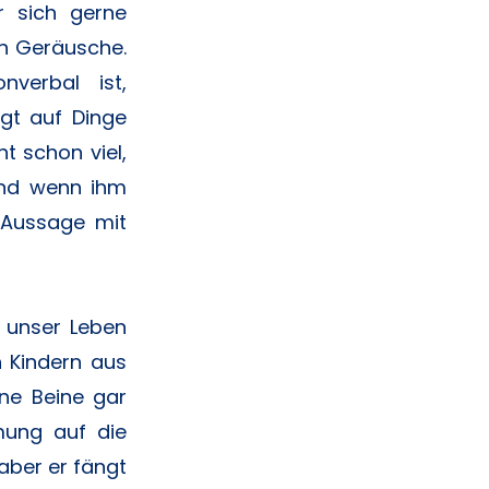
 sich gerne
n Geräusche.
verbal ist,
gt auf Dinge
t schon viel,
und wenn ihm
e Aussage mit
rt unser Leben
n Kindern aus
ne Beine gar
mung auf die
aber er fängt