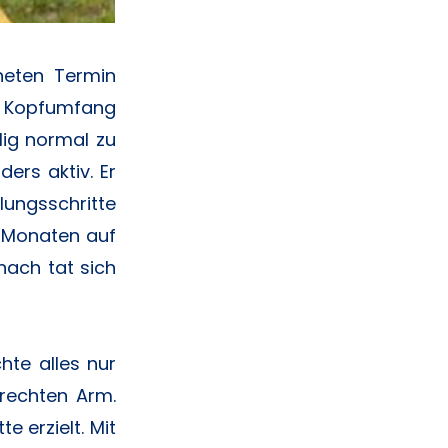
neten Termin
m, Kopfumfang
lig normal zu
ers aktiv. Er
lungsschritte
n Monaten auf
nach tat sich
te alles nur
 rechten Arm.
 erzielt. Mit