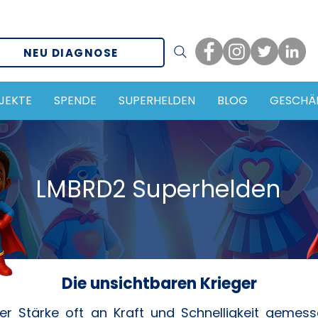
NEU DIAGNOSE
JEKTE
SPENDE
SUPERHELDEN
BLOG
GESCHÄ
LMBRD2 Superhelden
Die unsichtbaren Krieger
 der Stärke oft an Kraft und Schnelligkeit gemes