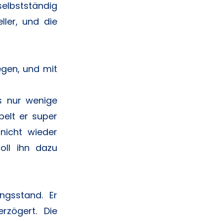
selbstständig
ler, und die
egen, und mit
es nur wenige
belt er super
nicht wieder
oll ihn dazu
ngsstand. Er
rzögert. Die