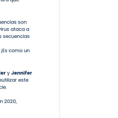
uencias son 
irus ataca a 
s secuencias 
. ¡Es como un 
ier
 y 
Jennifer 
tilizar este 
ie.
n 2020, 