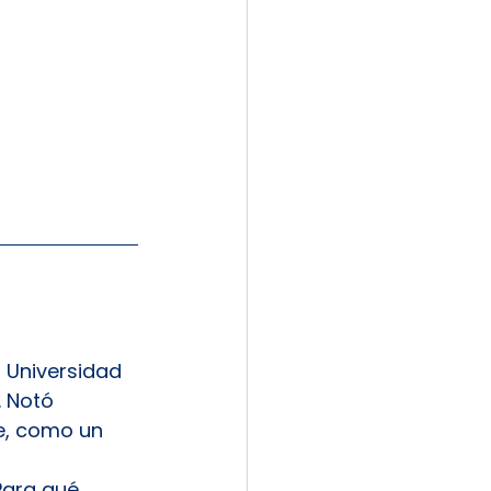
a Universidad 
 Notó 
e, como un 
ara qué 