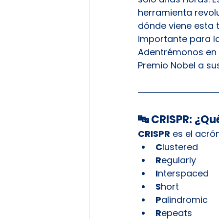
herramienta revol
dónde viene esta 
importante para l
Adentrémonos en la
Premio Nobel a sus
🔤 CRISPR: ¿Qué
CRISPR
 es el acró
C
lustered
R
egularly
I
nterspaced
S
hort
P
alindromic
R
epeats