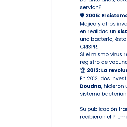
servían?
🛡️ 
2005: El sistem
Mojica y otros inv
en realidad un 
sis
una bacteria, ést
CRISPR.
Si el mismo virus 
registro de vacuna
🏆 
2012: La revolu
En 2012, dos inves
Doudna
, hicieron
sistema bacterian
Su publicación tr
recibieron el Prem