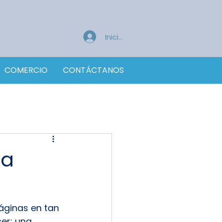
Iniciar sesión
COMERCIO
CONTÁCTANOS
la
áginas en tan 
er: una 