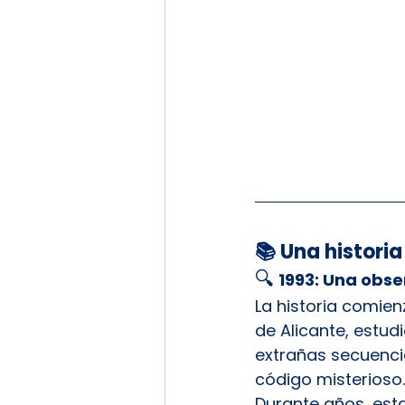
📚 Una histori
🔍
1993: Una obse
La historia comien
de Alicante, estud
extrañas secuenci
código misterioso.
Durante años, est