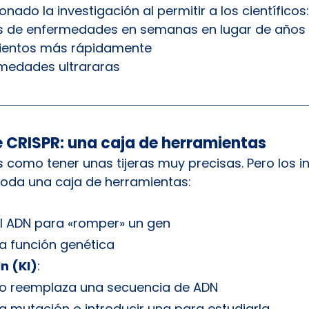
nado la investigación al permitir a los científicos:
s de enfermedades en semanas en lugar de años
ientos más rápidamente
rmedades ultrararas
de CRISPR: una caja de herramientas
s como tener unas tijeras muy precisas. Pero los i
toda una caja de herramientas:
 
el ADN para «romper» un gen
na función genética
n (KI)
: 
 o reemplaza una secuencia de ADN
na mutación o introducir una para estudiarla