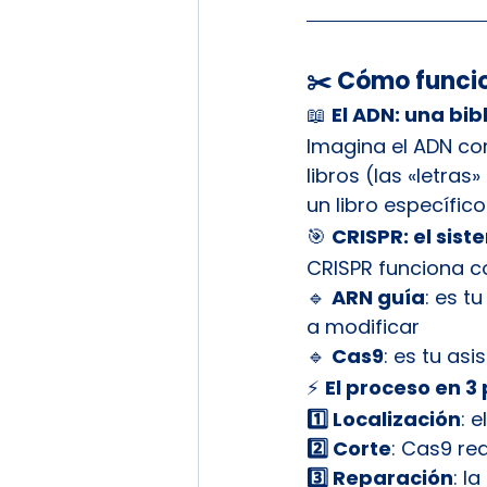
✂️ Cómo funcio
📖 
El ADN: una bib
Imagina el ADN co
libros (las «letras
un libro específico
🎯 
CRISPR: el sis
CRISPR funciona c
🔹 
ARN guía
: es t
a modificar
🔹 
Cas9
: es tu asi
⚡ 
El proceso en 3
1️⃣ Localización
: 
2️⃣ Corte
: Cas9 rea
3️⃣ Reparación
: l