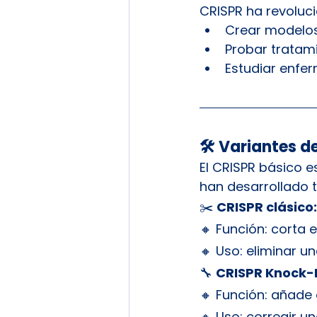
CRISPR ha revolucio
Crear modelo
Probar tratam
Estudiar enfe
🛠️ Variantes 
El CRISPR básico e
han desarrollado 
✂️ 
CRISPR clásico:
🔸 Función: corta 
🔸 Uso: eliminar u
🔧 
CRISPR Knock-I
🔸 Función: añade
🔸 Uso: corregir u