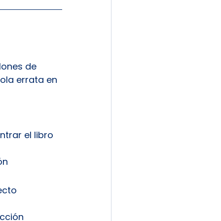
lones de 
sola errata en 
rar el libro 
ón
ecto
cción 