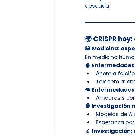
deseada
🌍 CRISPR hoy:
🏥 
Medicina: esp
En medicina human
🩸 Enfermedades 
Anemia falcif
Talasemia: en
👁️ Enfermedades
Amaurosis con
🧠 Investigación 
Modelos de Al
Esperanza pa
🔬 
Investigación: