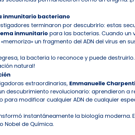
a inmunitario bacteriano
estigadores terminaron por descubrirlo: estas sec
tema inmunitario
 para las bacterias. Cuando un v
a «memoriza» un fragmento del ADN del virus en su
regresa, la bacteria lo reconoce y puede destruirlo
ción natural!
ción
tigadoras extraordinarias, 
Emmanuelle Charpent
 un descubrimiento revolucionario: aprendieron a reu
o para modificar cualquier ADN de cualquier espec
ansformó instantáneamente la biología moderna. E
io Nobel de Química.