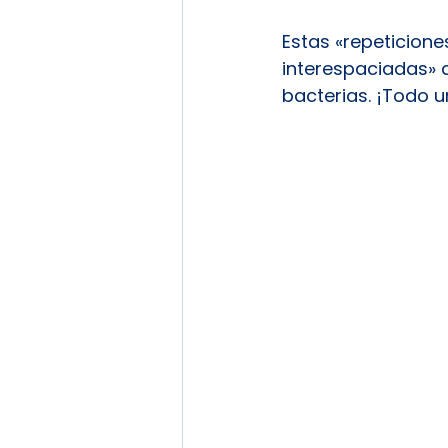
Estas «repeticion
interespaciadas» 
bacterias. ¡Todo u