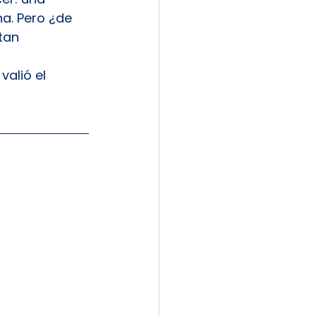
a. Pero ¿de 
tan 
alió el 