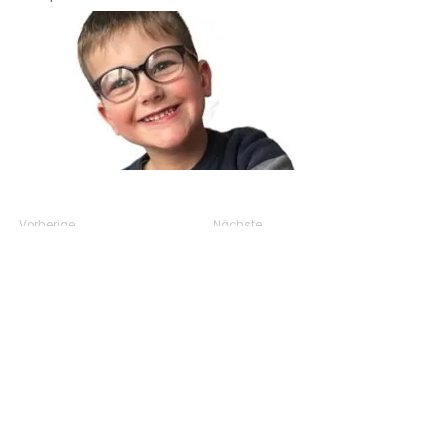
Vorherige
Nächste
SCHNELLLINKS
> Startseite
> Spende
> Neu diagnostiziert
> Häufig gestellte Fragen
KONTAKTIEREN SIE UNS
Wir unterstützen Familien weltweit, die von
LMBRD2 betroffen sind. Wir sind überzeugt,