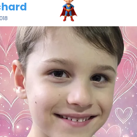
chard
018