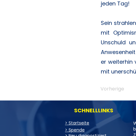
jeden Tag!
Sein strahle
mit Optimis
Unschuld un
Anwesenheit 
er weiterhin
mit unerschü
Vorherige
SCHNELLLINKS
> Startseite
W
b
> Spende
Z
> Neu diagnostiziert