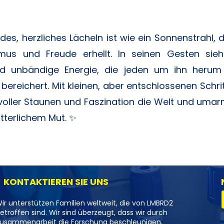
ndes, herzliches Lächeln ist wie ein Sonnenstrahl, 
mus und Freude erhellt. In seinen Gesten sie
d unbändige Energie, die jeden um ihn herum
bereichert. Mit kleinen, aber entschlossenen Schri
 voller Staunen und Faszination die Welt und uma
tterlichem Mut. ✨
KONTAKTIEREN SIE UNS
ir unterstützen Familien weltweit, die von LMBRD2
etroffen sind. Wir sind überzeugt, dass wir durch
usammenarbeit die Forschung beschleunigen,