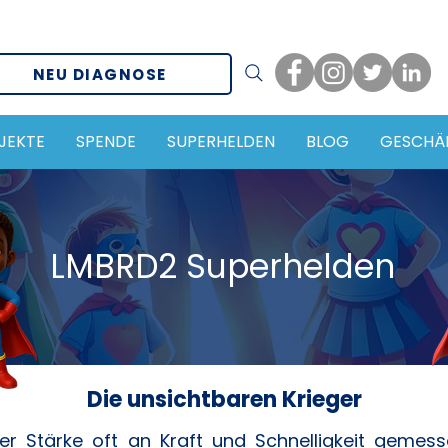
NEU DIAGNOSE
JEKTE
SPENDE
SUPERHELDEN
BLOG
GESCHÄ
LMBRD2 Superhelden
Die unsichtbaren Krieger
 der Stärke oft an Kraft und Schnelligkeit gemes