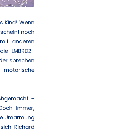
es Kind! Wenn
 scheint noch
 mit anderen
 die LMBRD2-
eder sprechen
 motorische
.
rchgemacht –
 Doch immer,
arme Umarmung
 sich Richard