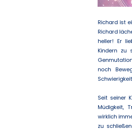
Richard ist 
Richard läch
heller! Er 
Kindern zu 
Genmutation 
noch Beweg
Schwierigkei
Seit seiner
Müdigkeit, 
wirklich imm
zu schließen