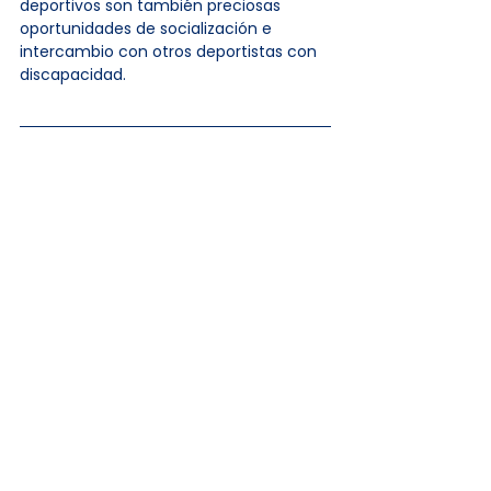
deportivos son también preciosas 
oportunidades de socialización e 
intercambio con otros deportistas con 
discapacidad.
📋 Su seguimiento actual
🗣️ Logopedia
 : 1 sesión/semana 
(esencial para mantener el lenguaje)
🧠 Psicología
 : 1 sesión/mes (gestión 
emocional)
💪 Fisioterapia
 : 1 sesión/semana 
(flexibilidad y motricidad)
🏃 Deporte adaptado
 : práctica 
regular (canalización de la energía)
🏠 Centro de día
 : 80% del tiempo 
(socialización y actividades)
🏡 Familia de acogida
 : estancias 
ocasionales (respiro para el cuidador)