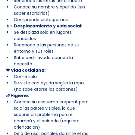
Reconoce las letras del alfabeto
Conoce su nombre y apellido (sin 
saber escribirlos)
Comprende pictogramas
🚶♀️ Desplazamiento y vida social:
Se desplaza sola en lugares 
conocidos
Reconoce a las personas de su 
entorno y sus roles
Sabe pedir ayuda cuando la 
necesita
🍽️ Vida cotidiana:
Come sola
Se viste con ayuda según la ropa 
(no sabe atarse los cordones)
🛁 Higiene:
Conoce su esquema corporal, pero 
solo las partes visibles, lo que 
supone un problema para el 
champú y el peinado (requiere 
orientación)
Dejó de usar pañales durante el día 