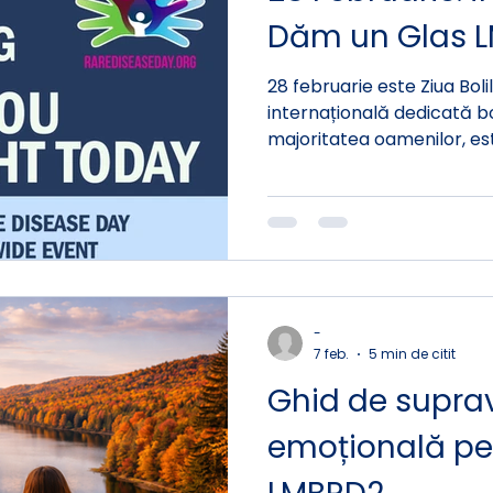
Dăm un Glas 
28 februarie este Ziua Bolil
internațională dedicată bo
majoritatea oamenilor, es
Pentru comunitatea noast
an când lumea ascultă.
-
7 feb.
5 min de citit
Ghid de suprav
emoțională pen