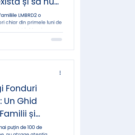
xistă și să nu
 singuri cu
familiile LMBRD2 o
 chiar din primele luni de
i care rezistă. Membre care
egete care se încordează
o întrebare care rămâne
 este copilul meu astfel și
?
i Fonduri
: Un Ghid
Familii și
ai puțin de 100 de
e, nu atrage atenția