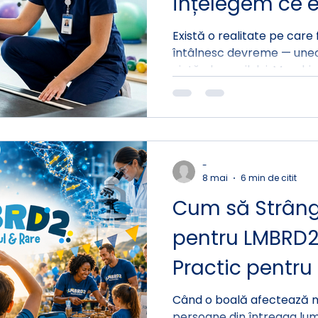
înțelegem ce e
ne confruntăm
Există o realitate pe care 
întâlnesc devreme — uneori
acestea
viață ale copilului. Mușch
se rigidizează. Mâini și d
sub tensiune. Și adesea, 
fără un răspuns clar: de ce
ce există pentru a-l ajuta
-
8 mai
6 min de citit
Cum să Strâng
pentru LMBRD2
Practic pentru 
Prieteni
Când o boală afectează m
persoane din întreaga lum