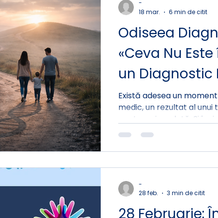
-
mortalitate a părinților.
18 mar.
6 min de citit
Odiseea Diagno
«Ceva Nu Este 
un Diagnostic
Există adesea un moment p
medic, un rezultat al unui 
pentru prima dată. Și înai
uneori ani — în care știai
fără ca nimeni să-ți poa
-
28 feb.
3 min de citit
28 Februarie: 