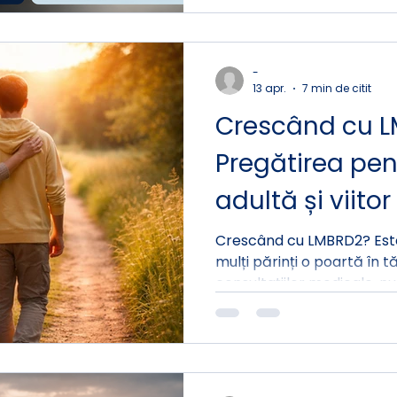
orice persoană, orice nivel
-
13 apr.
7 min de citit
Crescând cu L
Pregătirea pen
adultă și viitor
Crescând cu LMBRD2? Este
mulți părinți o poartă în t
consultațiilor medicale, nu 
întrebare care apare noa
de epuizare profundă. Ce se va întâmpla cu copilul
meu când eu nu voi mai fi? Aceasta este cea m
grea întrebare. Și cea mai
că atinge atât viitorul copi