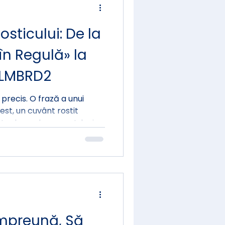
sticului: De la
în Regulă» la
 LMBRD2
recis. O frază a unui
test, un cuvânt rostit
nte de acel moment, luni —
 că ceva nu mergea bine,
tă spune ce anume.
Împreună, Să