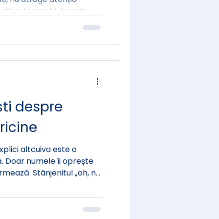
tice. Nu există bugete
stă studii clinice finanțate
 celebre care să scrie
a ce există este ceva mai
o comunitate de familii
ti despre
ricine
xplici altcuiva este o
ă. Doar numele îi oprește
rmează. Stânjenitul „oh, n-
” Și atunci trebuie să
plifici sau treci mai departe?
ele — pentru orice situație,