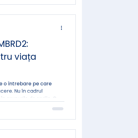
 de detaliu.
MBRD2:
tru viața
 o întrebare pe care
ăcere. Nu în cadrul
în grupurile de sprijin. O
ptea, sau într-un moment
ai
 puțin discutată — pentru
lului, cât și propria