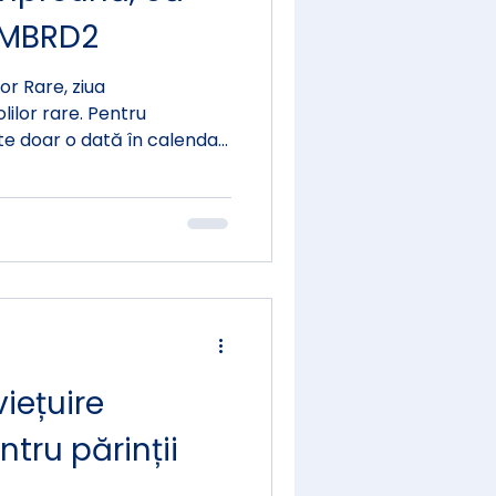
LMBRD2
or Rare, ziua
lilor rare. Pentru
te doar o dată în calendar.
ră LMBRD2, este ZIUA din
iețuire
tru părinții