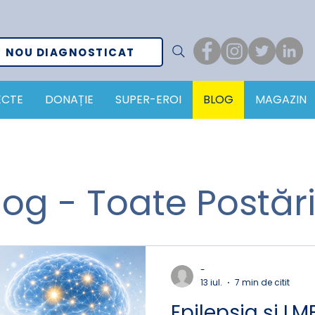
NOU DIAGNOSTICAT
ECTE
DONAȚIE
SUPER-EROI
BLOG
MAGAZIN
og - Toate Postări
-
13 iul.
7 min de citit
Epilepsia și LM