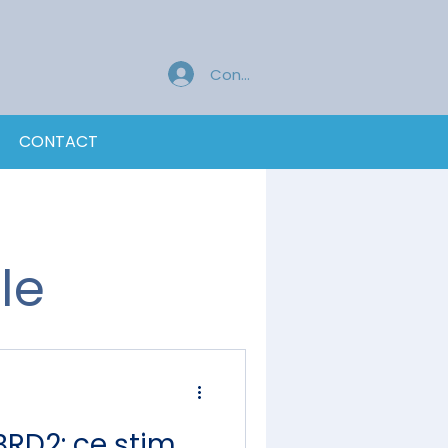
Conectează-te
CONTACT
le
BRD2: ce știm