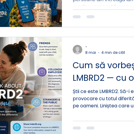
marilor companii farmaceu
uriașe de cercetare, nu exi
de stat, nu există fundații
cecuri cu șapte cifre. Cee
puternic și mai personal: 
care refuză să aștepte.
-
8 mai
4 min de citit
Cum să vorbeș
LMBRD2 — cu o
Știi ce este LMBRD2. Să-i e
provocare cu totul diferit
pe oameni. Liniștea care u
am auzit niciodată de asta.
decizi: intri în detalii, sim
Acest ghid îți oferă cuvint